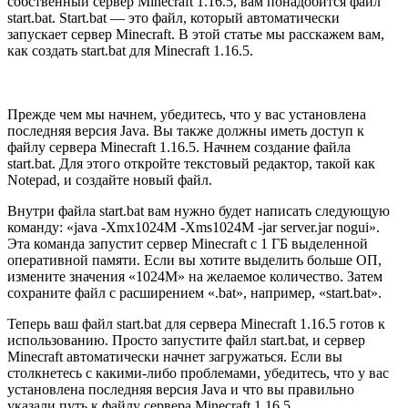
собственный сервер Minecraft 1.16.5, вам понадобится файл
start.bat. Start.bat — это файл, который автоматически
запускает сервер Minecraft. В этой статье мы расскажем вам,
как создать start.bat для Minecraft 1.16.5.
Прежде чем мы начнем, убедитесь, что у вас установлена
последняя версия Java. Вы также должны иметь доступ к
файлу сервера Minecraft 1.16.5. Начнем создание файла
start.bat. Для этого откройте текстовый редактор, такой как
Notepad, и создайте новый файл.
Внутри файла start.bat вам нужно будет написать следующую
команду: «java -Xmx1024M -Xms1024M -jar server.jar nogui».
Эта команда запустит сервер Minecraft с 1 ГБ выделенной
оперативной памяти. Если вы хотите выделить больше ОП,
измените значения «1024M» на желаемое количество. Затем
сохраните файл с расширением «.bat», например, «start.bat».
Теперь ваш файл start.bat для сервера Minecraft 1.16.5 готов к
использованию. Просто запустите файл start.bat, и сервер
Minecraft автоматически начнет загружаться. Если вы
столкнетесь с какими-либо проблемами, убедитесь, что у вас
установлена последняя версия Java и что вы правильно
указали путь к файлу сервера Minecraft 1.16.5.