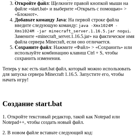
Откройте файл
: Щелкните правой кнопкой мыши на
файле «start.bat» и выберите «Открыть с помощью» >
«Блокнот».
Добавьте команду Java
: На первой строке файла
введите следующую команду:
java -Xmx1024M -
.
Xms1024M -jar minecraft_server.1.16.5.jar nogui
Замените «minecraft_server.1.16.5.jar» на фактическое имя
файла сервера Minecraft, если оно отличается.
Сохраните файл
: Нажмите «Файл» > «Сохранить» или
используйте комбинацию клавиш Ctrl + S, чтобы
сохранить изменения.
Теперь у вас есть start.bat файл, который можно использовать
для запуска сервера Minecraft 1.16.5. Запустите его, чтобы
начать игру!
Создание start.bat
1. Откройте текстовый редактор, такой как Notepad или
Notepad++, чтобы создать новый файл.
2. В новом файле вставьте следующий код: