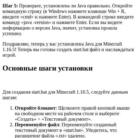
Шаг 5:
Проверьте, установлена ли Java правильно. Откройте
командную строку (в Windows нажмите клавиши Win + R,
введите «cmd» и нажмите Enter). В командной строке введите
команду «java -version» и нажмите Enter. Если вы видите
информацию о версии Java, значит, установка прошла
успешно.
Поздравляю, теперь у вас установлена Java для Minecraft
1.16.5! Теперь вы готовы создать start.bat файл и наслаждаться
игрой.
Основные шаги установки
Для создания start.bat для Minecraft 1.16.5, следуйте данным
шагам:
Откройте блокнот
: Щелкните правой кнопкой мыши
на свободном месте на рабочем столе и выберите
«Создать» > «Текстовый документ».
Переименуйте файл
: Переименуйте созданный
текстовый документ в «start.bat». Убедитесь, что
расширение файла «.txt» удалено.