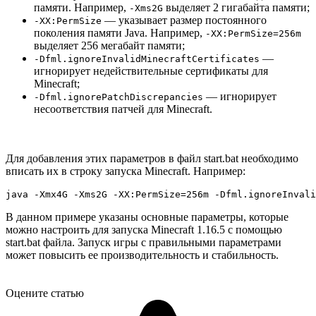
памяти. Например,
выделяет 2 гигабайта памяти;
-Xms2G
— указывает размер постоянного
-XX:PermSize
поколения памяти Java. Например,
-XX:PermSize=256m
выделяет 256 мегабайт памяти;
—
-Dfml.ignoreInvalidMinecraftCertificates
игнорирует недействительные сертификаты для
Minecraft;
— игнорирует
-Dfml.ignorePatchDiscrepancies
несоответствия патчей для Minecraft.
Для добавления этих параметров в файл start.bat необходимо
вписать их в строку запуска Minecraft. Например:
В данном примере указаны основные параметры, которые
можно настроить для запуска Minecraft 1.16.5 с помощью
start.bat файла. Запуск игры с правильными параметрами
может повысить ее производительность и стабильность.
Оцените статью